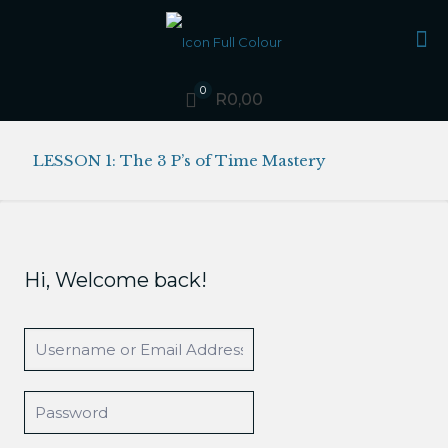
0
R0,00
LESSON 1: The 3 P’s of Time Mastery
Hi, Welcome back!